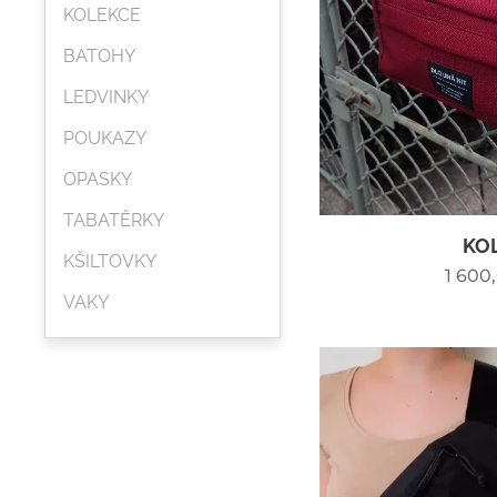
KOLEKCE
BATOHY
LEDVINKY
POUKAZY
OPASKY
TABATĚRKY
KO
KŠILTOVKY
1 600
VAKY