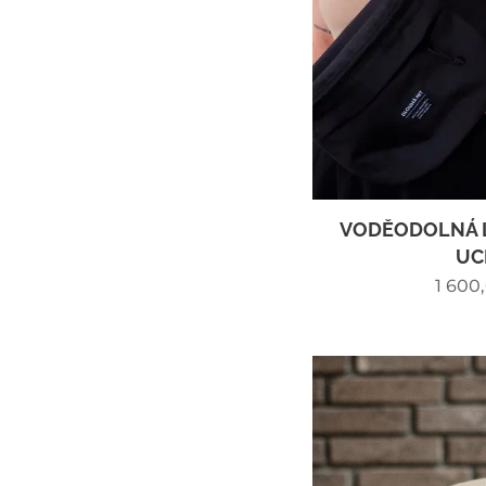
VODĚODOLNÁ L
UC
1 600