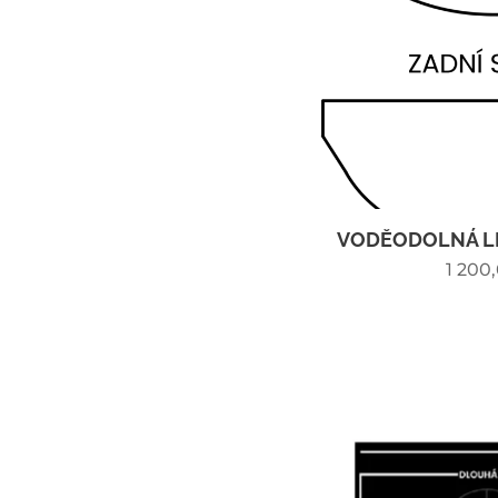
VODĚODOLNÁ LE
1 200