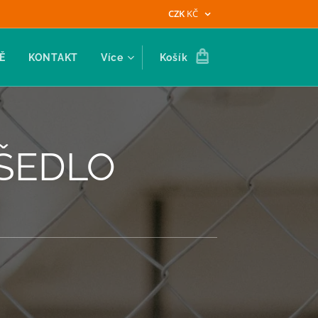
CZK
KČ
Ě
KONTAKT
Více
Košík
ÁŠEDLO