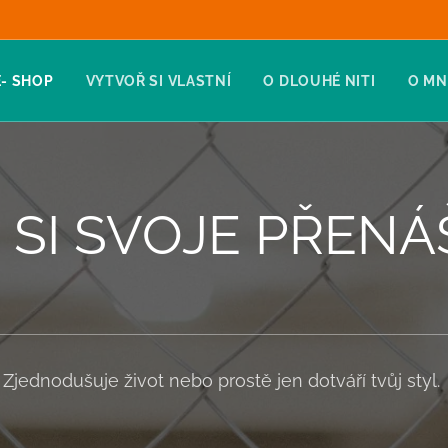
E- SHOP
VYTVOŘ SI VLASTNÍ
O DLOUHÉ NITI
O MN
 SI SVOJE PŘEN
Zjednodušuje život nebo prostě jen dotváří tvůj styl.